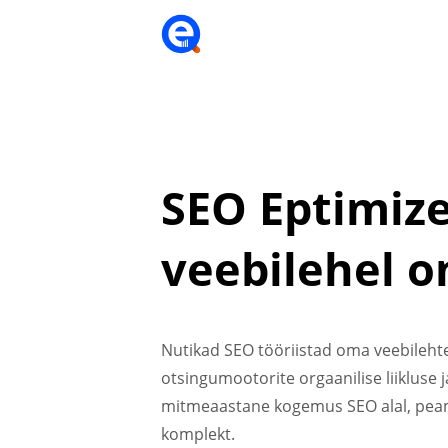
SEO Eptimiz
veebilehel o
Nutikad SEO tööriistad oma veebileh
otsingumootorite orgaanilise liikluse
mitmeaastane kogemus SEO alal, peami
komplekt.