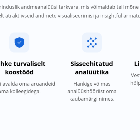
induslik andmeanalüüsi tarkvara, mis võimaldab teil mõne
lt atraktiivseid andmete visualiseerimisi ja insightful arma
hke turvaliselt
Sisseehitatud
Li
koostööd
analüütika
Ves
hõlp
õi avalda oma aruandeid
Hankige võimas
oma kolleegidega.
analüüsitööriist oma
kaubamärgi nimes.