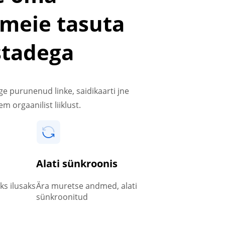
 meie tasuta
stadega
ge purunenud linke, saidikaarti jne
m orgaanilist liiklust.
Alati sünkroonis
s ilusaks
Ära muretse andmed, alati
sünkroonitud