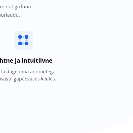
 minutiga luua
tuurlaudu.
htne ja intuitiivne
tlustage oma andmetega
sasti igapäevases keeles.