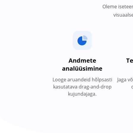
Oleme iseteen
visuaalse
Andmete
Te
analüüsimine
Looge aruandeid hõlpsasti
Jaga v
kasutatava drag-and-drop
kujundajaga.