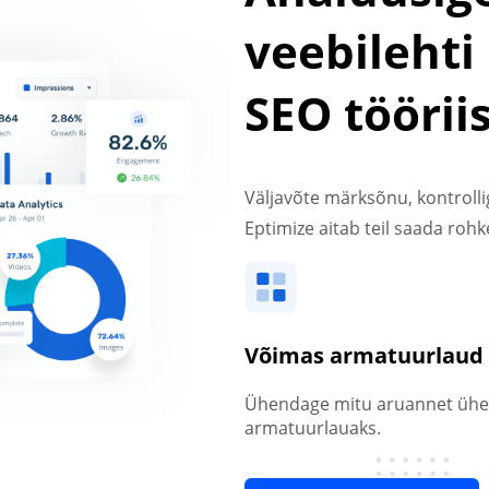
veebilehti
SEO töörii
Väljavõte märksõnu, kontrolli
Eptimize aitab teil saada rohke
Võimas armatuurlaud
Ühendage mitu aruannet ühek
armatuurlauaks.