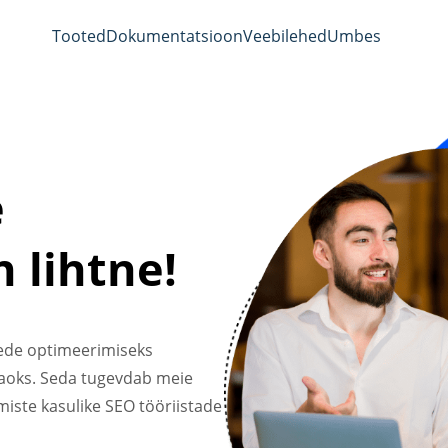
Tooted
Dokumentatsioon
Veebilehed
Umbes
e
n lihtne!
tede optimeerimiseks
 jaoks. Seda tugevdab meie
ste kasulike SEO tööriistade