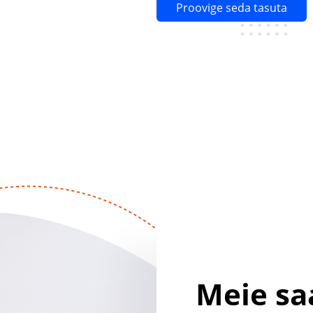
Proovige seda tasuta
Meie sa