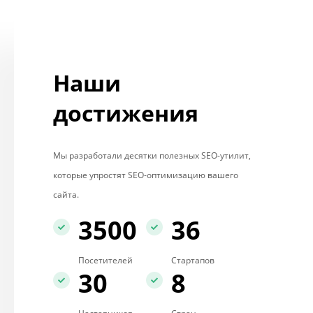
Наши
достижения
Мы разработали десятки полезных SEO-утилит,
которые упростят SEO-оптимизацию вашего
сайта.
3500
36
Посетителей
Стартапов
30
8