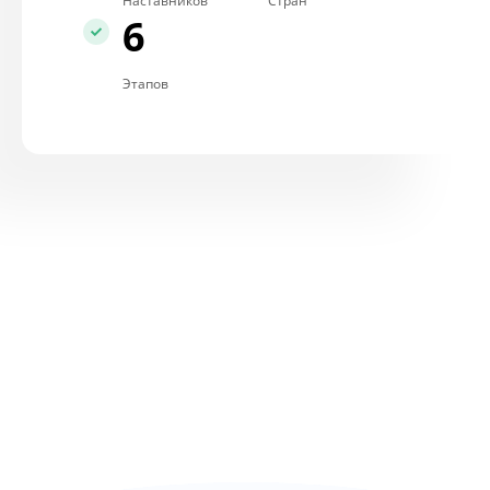
Наставников
Стран
6
Этапов