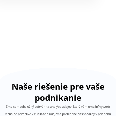
Naše riešenie pre vaše
podnikanie
Sme samoobslužný softvér na analýzu údajov, ktorý vám umožní vytvoriť
vizuálne príťažlivé vizualizácie údajov a prehľadné dashboardy v priebehu