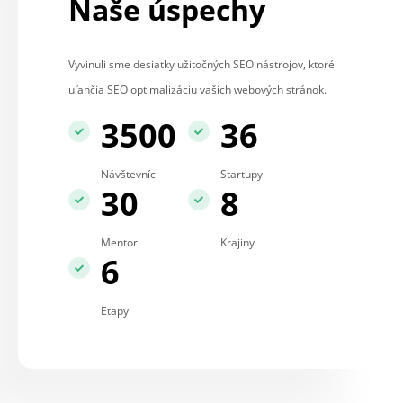
Naše úspechy
Vyvinuli sme desiatky užitočných SEO nástrojov, ktoré
uľahčia SEO optimalizáciu vašich webových stránok.
3500
36
Návštevníci
Startupy
30
8
Mentori
Krajiny
6
Etapy