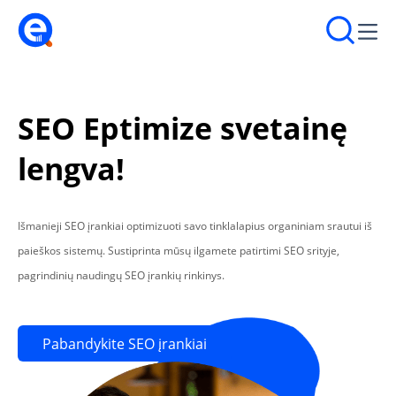
SEO Eptimize svetainę
lengva!
Išmanieji SEO įrankiai optimizuoti savo tinklalapius organiniam srautui iš
paieškos sistemų. Sustiprinta mūsų ilgamete patirtimi SEO srityje,
pagrindinių naudingų SEO įrankių rinkinys.
Pabandykite SEO įrankiai