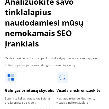
Analizuokite savo
tinklalapius
naudodamiesi mūsų
nemokamais SEO
įrankiais
Išskleisti raktinius žodžius, patikrinti skaldytų nuorodos, sitemap, ir tt
Eptimize padės jums gauti daugiau organinių srautą.
Galingas prietaisų skydelis
Visada sinchronizuokite
Sujunkite kelias ataskaitas į vieną
Nesijaudinkite dėl duomenų,
gražų prietaisų skydelį.
visada sinchronizuokite